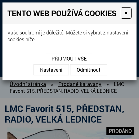
TENTO WEB POUŽÍVÁ COOKIES
×
Prodej, dovoz, výkup a
Vaše soukromí je důležité. Můžete si vybrat z nastavení
cookies níže.
pronájem karavanů
+420 604 760 364
PŘIJMOUT VŠE
MENU
Nastavení
Odmítnout
O NÁS
Úvodní stránka
Prodané karavany
»
»
LMC
Favorit 515, PŘEDSTAN, RADIO, VELKÁ LEDNICE
BAZAR KARAVANŮ
PŘIPRAVUJEME DO PRODEJE
LMC Favorit 515, PŘEDSTAN,
PRODANÉ KARAVANY
RADIO, VELKÁ LEDNICE
PŮJČOVNA KARAVANŮ
PRODÁNO
DOPLŇKY PRO KARAVANY