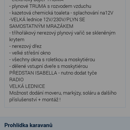
- plynové TRUMA s rozvodem vzduchu
- kazetová chemická toaleta - splachování na12V
-VELKÁ lednice 12V/230V/PLYN SE
SAMOSTATNÝM MRAZÁKEM
- tříhořákový nerezový plynový vařič se skleněným
krytem
- nerezový dřez
- velké střešní okno
- všechny okna s roletkou a moskytiérou
- dělené vstupní dveře s moskytiérou
PŘEDSTAN ISABELLA - nutno dodat tyče
RADIO
VELKÁ LEDNICE
Možnost dodání moveru, markýzy, soláru a dalšího
příslušenství + montáž !
Prohlídka karavanů