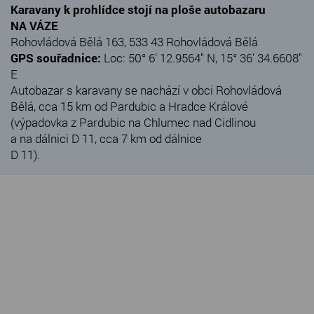
Karavany k prohlídce stojí na ploše autobazaru
NA VÁZE
Rohovládová Bělá 163, 533 43 Rohovládová Bělá
GPS souřadnice:
Loc: 50° 6' 12.9564" N, 15° 36' 34.6608"
E
Autobazar s karavany se nachází v obci Rohovládová
Bělá, cca 15 km od Pardubic a Hradce Králové
(výpadovka z Pardubic na Chlumec nad Cidlinou
a na dálnici D 11, cca 7 km od dálnice
D 11).