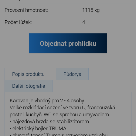
Provozní hmotnost:
1115 kg
Počet lůžek:
4
Objednat prohlídku
Popis produktu
Půdorys
Další fotografie
Karavan je vhodný pro 2 - 4 osoby.
Velké rozkládací sezení ve tvaru U, francouzská
postel, kuchyň, WC se sprchou a umyvadlem
- nájezdová brzda se stabilizátorem
- elektrický bojler TRUMA
- plynové topení Truma s rozvodem vzduchu