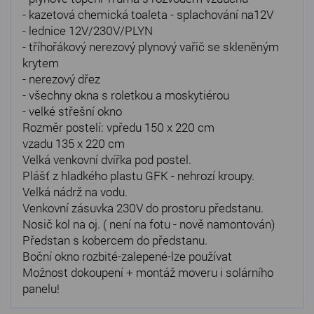
- kazetová chemická toaleta - splachování na12V
- lednice 12V/230V/PLYN
- tříhořákový nerezový plynový vařič se skleněným
krytem
- nerezový dřez
- všechny okna s roletkou a moskytiérou
- velké střešní okno
Rozměr postelí: vpředu 150 x 220 cm
vzadu 135 x 220 cm
Velká venkovní dvířka pod postel.
Plášť z hladkého plastu GFK - nehrozí kroupy.
Velká nádrž na vodu.
Venkovní zásuvka 230V do prostoru předstanu.
Nosič kol na oj. ( není na fotu - nově namontován)
Předstan s kobercem do předstanu.
Boční okno rozbité-zalepené-lze používat
Možnost dokoupení + montáž moveru i solárního
panelu!