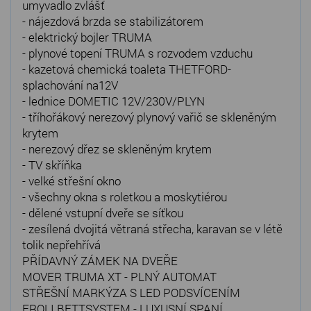
umyvadlo zvlášť
- nájezdová brzda se stabilizátorem
- elektrický bojler TRUMA
- plynové topení TRUMA s rozvodem vzduchu
- kazetová chemická toaleta THETFORD-
splachování na12V
- lednice DOMETIC 12V/230V/PLYN
- tříhořákový nerezový plynový vařič se skleněným
krytem
- nerezový dřez se skleněným krytem
- TV skříňka
- velké střešní okno
- všechny okna s roletkou a moskytiérou
- dělené vstupní dveře se síťkou
- zesílená dvojitá větraná střecha, karavan se v létě
tolik nepřehřívá
PŘÍDAVNÝ ZÁMEK NA DVEŘE
MOVER TRUMA XT - PLNÝ AUTOMAT
STŘEŠNÍ MARKÝZA S LED PODSVÍCENÍM
FROLI BETTSYSTEM - LUXUSNÍ SPANÍ