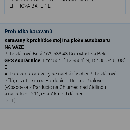
LITHIOVA BATERIE
Prohlídka karavanů
Karavany k prohlídce stojí na ploše autobazaru
NA VÁZE
Rohovládová Bělá 163, 533 43 Rohovládová Bělá
GPS souřadnice:
Loc: 50° 6' 12.9564" N, 15° 36' 34.6608"
E
Autobazar s karavany se nachází v obci Rohovládová
Bělá, cca 15 km od Pardubic a Hradce Králové
(výpadovka z Pardubic na Chlumec nad Cidlinou
a na dálnici D 11, cca 7 km od dálnice
D 11).