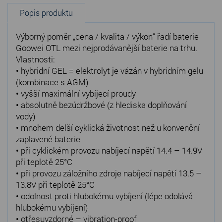
Popis produktu
Výborný poměr „cena / kvalita / výkon“ řadí baterie
Goowei OTL mezi nejprodávanější baterie na trhu.
Vlastnosti:
• hybridní GEL = elektrolyt je vázán v hybridním gelu
(kombinace s AGM)
• vyšší maximální vybíjecí proudy
• absolutně bezúdržbové (z hlediska doplňování
vody)
• mnohem delší cyklická životnost než u konvenční
zaplavené baterie
• při cyklickém provozu nabíjecí napětí 14.4 – 14.9V
při teplotě 25°C
• při provozu záložního zdroje nabíjecí napětí 13.5 –
13.8V při teplotě 25°C
• odolnost proti hlubokému vybíjení (lépe odolává
hlubokému vybíjení)
• otřesuvzdorné – vibration-proof