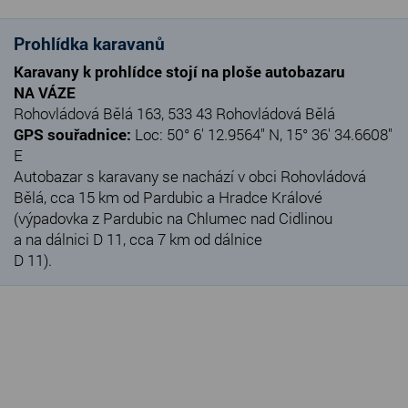
Prohlídka karavanů
Karavany k prohlídce stojí na ploše autobazaru
NA VÁZE
Rohovládová Bělá 163, 533 43 Rohovládová Bělá
GPS souřadnice:
Loc: 50° 6' 12.9564" N, 15° 36' 34.6608"
E
Autobazar s karavany se nachází v obci Rohovládová
Bělá, cca 15 km od Pardubic a Hradce Králové
(výpadovka z Pardubic na Chlumec nad Cidlinou
a na dálnici D 11, cca 7 km od dálnice
D 11).