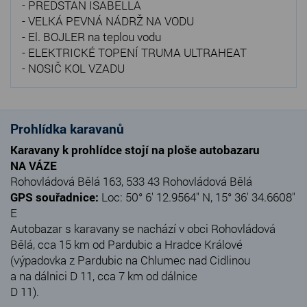
- PŘEDSTAN ISABELLA
- VELKÁ PEVNÁ NÁDRŽ NA VODU
- El. BOJLER na teplou vodu
- ELEKTRICKÉ TOPENÍ TRUMA ULTRAHEAT
- NOSIČ KOL VZADU
Prohlídka karavanů
Karavany k prohlídce stojí na ploše autobazaru
NA VÁZE
Rohovládová Bělá 163, 533 43 Rohovládová Bělá
GPS souřadnice:
Loc: 50° 6' 12.9564" N, 15° 36' 34.6608"
E
Autobazar s karavany se nachází v obci Rohovládová
Bělá, cca 15 km od Pardubic a Hradce Králové
(výpadovka z Pardubic na Chlumec nad Cidlinou
a na dálnici D 11, cca 7 km od dálnice
D 11).