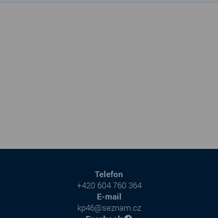
Telefon
+420 604 760 364
E-mail
kp46@seznam.cz