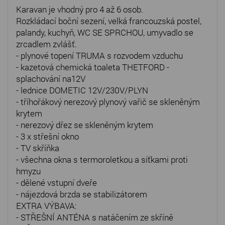
Karavan je vhodný pro 4 až 6 osob.
Rozkládací boční sezení, velká francouzská postel,
palandy, kuchyň, WC SE SPRCHOU, umyvadlo se
zrcadlem zvlášť.
- plynové topení TRUMA s rozvodem vzduchu
- kazetová chemická toaleta THETFORD -
splachování na12V
- lednice DOMETIC 12V/230V/PLYN
- tříhořákový nerezový plynový vařič se skleněným
krytem
- nerezový dřez se skleněným krytem
- 3 x střešní okno
- TV skříňka
- všechna okna s termoroletkou a síťkami proti
hmyzu
- dělené vstupní dveře
- nájezdová brzda se stabilizátorem
EXTRA VÝBAVA:
- STŘEŠNÍ ANTÉNA s natáčením ze skříně